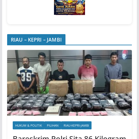
RIAU – KEPRI – JAMBI
HUKUM & POLITIK
PILIHAN
RIAU-KEPRI-JAMBI
Bareskrim Polri Sita 86 Kilogram