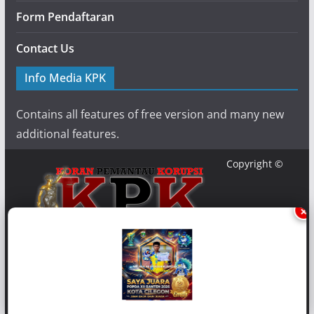
Form Pendaftaran
Contact Us
Info Media KPK
Contains all features of free version and many new
additional features.
Copyright ©
×
{2020} {
Media-KPK
}. Powered by {Media KPK} and {
Koran
Pemantau Korupsi
}.