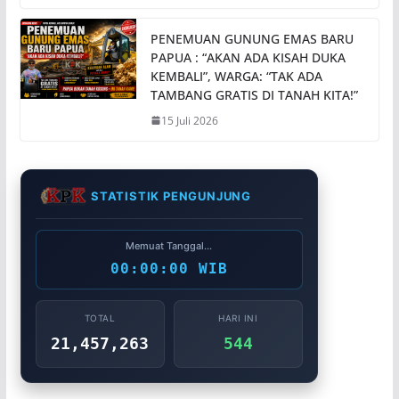
PENEMUAN GUNUNG EMAS BARU
PAPUA : “AKAN ADA KISAH DUKA
KEMBALI”, WARGA: “TAK ADA
TAMBANG GRATIS DI TANAH KITA!”
15 Juli 2026
STATISTIK PENGUNJUNG
Memuat Tanggal...
00:00:00 WIB
TOTAL
HARI INI
21,457,263
544