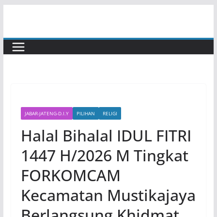
Skip
to
content
JABAR-JATENG-D.I.Y
PILIHAN
RELIGI
Halal Bihalal IDUL FITRI
1447 H/2026 M Tingkat
FORKOMCAM
Kecamatan Mustikajaya
Berlangsung Khidmat