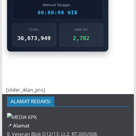
Memuat Tanggal...
00:00:00 WIB
TOTAL
HARI INI
36,673,949
2,782
[slider_iklan_pro]
ALAMAT REDAKSI
📍
Alamat
Jl. Veteran Blok D12/13, Lt.2, RT.005/008,