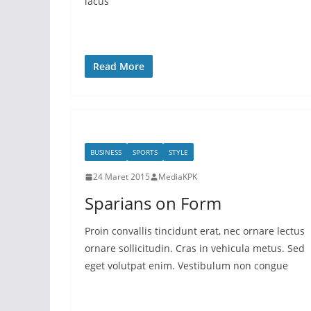
lacus
Read More
BUSINESS
SPORTS
STYLE
24 Maret 2015
MediaKPK
Sparians on Form
Proin convallis tincidunt erat, nec ornare lectus
ornare sollicitudin. Cras in vehicula metus. Sed
eget volutpat enim. Vestibulum non congue