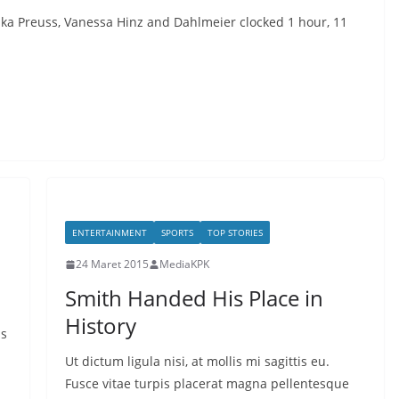
ska Preuss, Vanessa Hinz and Dahlmeier clocked 1 hour, 11
ENTERTAINMENT
SPORTS
TOP STORIES
24 Maret 2015
MediaKPK
Smith Handed His Place in
History
is
Ut dictum ligula nisi, at mollis mi sagittis eu.
Fusce vitae turpis placerat magna pellentesque