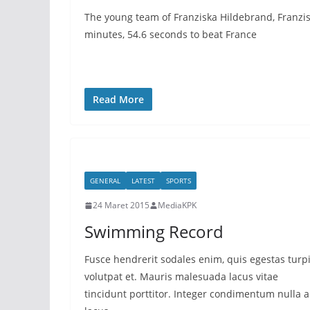
The young team of Franziska Hildebrand, Franzi
minutes, 54.6 seconds to beat France
Read More
GENERAL
LATEST
SPORTS
24 Maret 2015
MediaKPK
Swimming Record
Fusce hendrerit sodales enim, quis egestas turp
volutpat et. Mauris malesuada lacus vitae
tincidunt porttitor. Integer condimentum nulla a