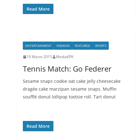
Read More
ENTERTAINMENT
FASHION
FEATURED
SPORTS
19 Maret 2015
MediaKPK
Tennis Match: Go Federer
Sesame snaps cookie oat cake jelly cheesecake
dragée cake marzipan sesame snaps. Muffin
soufflé donut lollipop tootsie roll. Tart donut
Read More