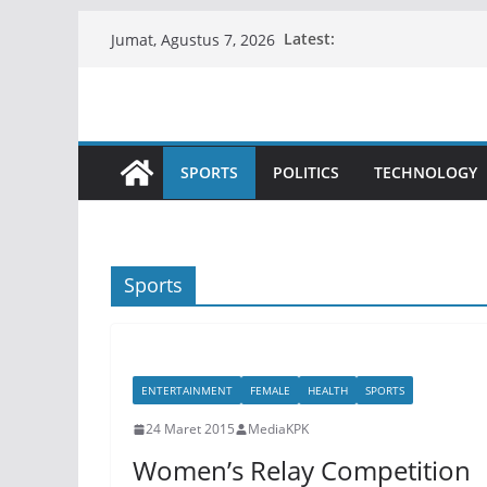
Skip
Latest:
Jumat, Agustus 7, 2026
to
content
SPORTS
POLITICS
TECHNOLOGY
Sports
ENTERTAINMENT
FEMALE
HEALTH
SPORTS
24 Maret 2015
MediaKPK
Women’s Relay Competition