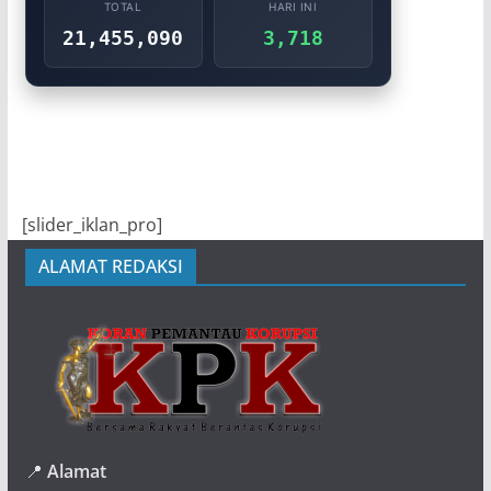
TOTAL
HARI INI
21,455,090
3,718
[slider_iklan_pro]
ALAMAT REDAKSI
📍
Alamat