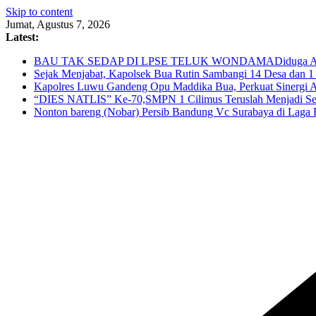
Skip to content
Jumat, Agustus 7, 2026
Latest:
BAU TAK SEDAP DI LPSE TELUK WONDAMADiduga Ada Penga
Sejak Menjabat, Kapolsek Bua Rutin Sambangi 14 Desa dan 
Kapolres Luwu Gandeng Opu Maddika Bua, Perkuat Sinergi A
“DIES NATLIS” Ke-70,SMPN 1 Cilimus Teruslah Menjadi Seko
Nonton bareng (Nobar) Persib Bandung Vc Surabaya di Laga Fi