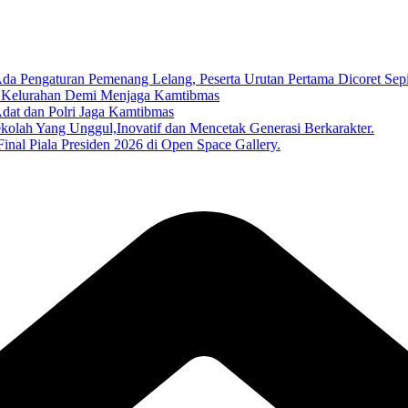
turan Pemenang Lelang, Peserta Urutan Pertama Dicoret Sep
1 Kelurahan Demi Menjaga Kamtibmas
dat dan Polri Jaga Kamtibmas
lah Yang Unggul,Inovatif dan Mencetak Generasi Berkarakter.
nal Piala Presiden 2026 di Open Space Gallery.