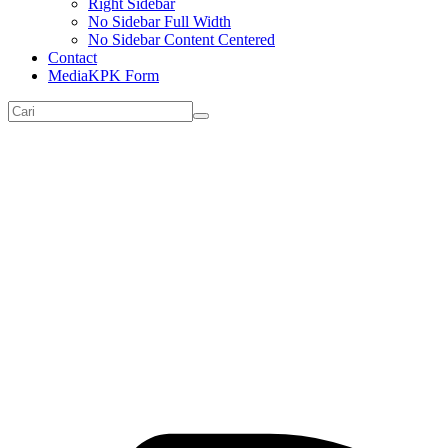
Right Sidebar
No Sidebar Full Width
No Sidebar Content Centered
Contact
MediaKPK Form