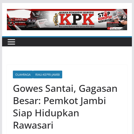
Skip
to
content
OLAHRAGA
RIAU-KEPRI-JAMBI
Gowes Santai, Gagasan
Besar: Pemkot Jambi
Siap Hidupkan
Rawasari