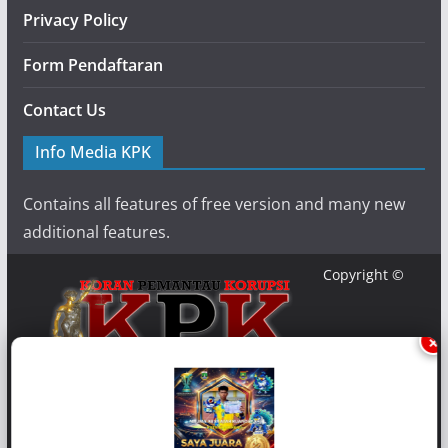
Privacy Policy
Form Pendaftaran
Contact Us
Info Media KPK
Contains all features of free version and many new
additional features.
Copyright ©
×
{2020} {
Media-KPK
}. Powered by {Media KPK} and {
Koran
Pemantau Korupsi
}.