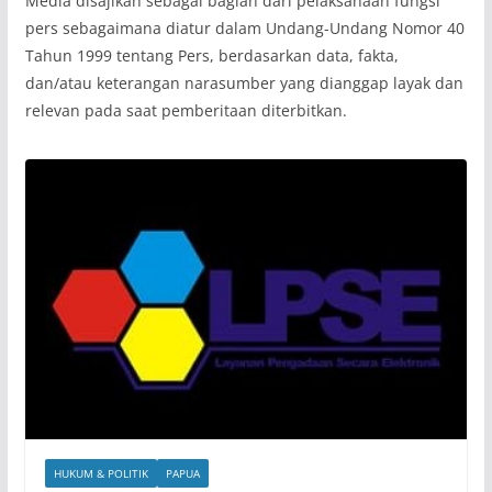
Media disajikan sebagai bagian dari pelaksanaan fungsi
pers sebagaimana diatur dalam Undang-Undang Nomor 40
Tahun 1999 tentang Pers, berdasarkan data, fakta,
dan/atau keterangan narasumber yang dianggap layak dan
relevan pada saat pemberitaan diterbitkan.
HUKUM & POLITIK
PAPUA