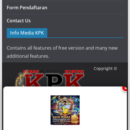
Form Pendaftaran
Contact Us
Info Media KPK
Contains all features of free version and many new
additional features.
Copyright ©
×
{2020} {
Media-KPK
}. Powered by {Media KPK} and {
Koran
Pemantau Korupsi
}.