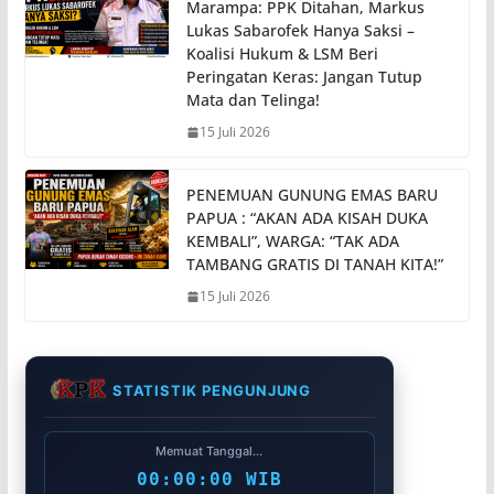
Marampa: PPK Ditahan, Markus
Lukas Sabarofek Hanya Saksi –
Koalisi Hukum & LSM Beri
Peringatan Keras: Jangan Tutup
Mata dan Telinga!
15 Juli 2026
PENEMUAN GUNUNG EMAS BARU
PAPUA : “AKAN ADA KISAH DUKA
KEMBALI”, WARGA: “TAK ADA
TAMBANG GRATIS DI TANAH KITA!”
15 Juli 2026
STATISTIK PENGUNJUNG
Memuat Tanggal...
00:00:00 WIB