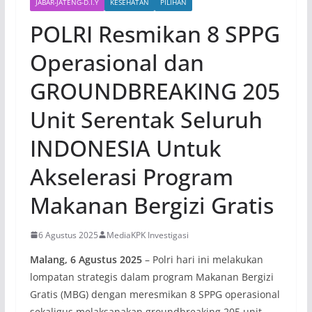
JABAR-JATENG-D.I.Y
KESEHATAN
PILIHAN
POLRI Resmikan 8 SPPG
Operasional dan
GROUNDBREAKING 205
Unit Serentak Seluruh
INDONESIA Untuk
Akselerasi Program
Makanan Bergizi Gratis
6 Agustus 2025
MediaKPK Investigasi
Malang, 6 Agustus 2025
– Polri hari ini melakukan
lompatan strategis dalam program Makanan Bergizi
Gratis (MBG) dengan meresmikan 8 SPPG operasional
sekaligus melaksanakan groundbreaking 205 unit