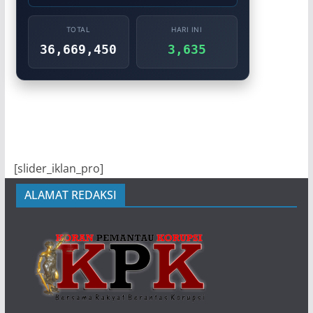
TOTAL
HARI INI
36,669,450
3,635
[slider_iklan_pro]
ALAMAT REDAKSI