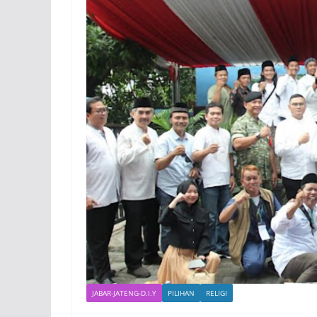
JABAR-JATENG-D.I.Y
PILIHAN
RELIGI