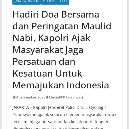
JAKARTA-BANTEN
PILIHAN
RELIGI
Hadiri Doa Bersama
dan Peringatan Maulid
Nabi, Kapolri Ajak
Masyarakat Jaga
Persatuan dan
Kesatuan Untuk
Memajukan Indonesia
8 September 2025
MediaKPK Investigasi
JAKARTA –
Kapolri Jenderal Polisi Drs. Listyo Sigit
Prabowo mengajak seluruh elemen masyarakat untuk
terus menjaga persatuan dan kesatuan di tengah
dinamika yang ada. Hal itu disampaikan dalam