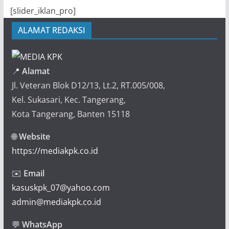
[slider_iklan_pro]
ALAMAT REDAKSI
📍
Alamat
Jl. Veteran Blok D12/13, Lt.2, RT.005/008,
Kel. Sukasari, Kec. Tangerang,
Kota Tangerang, Banten 15118
🌐
Website
https://mediakpk.co.id
✉️
Email
kasuskpk_07@yahoo.com
admin@mediakpk.co.id
💬
WhatsApp