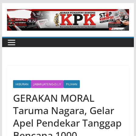
Skip
to
content
HIBURAN
JABAR-JATENG-D.I.Y
PILIHAN
GERAKAN MORAL
Taruma Nagara, Gelar
Apel Pendekar Tanggap
Bencana 1000