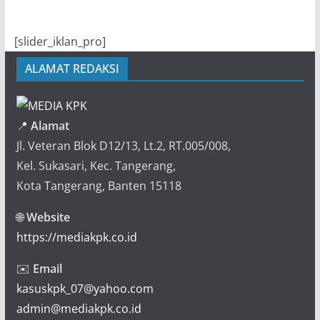
[slider_iklan_pro]
ALAMAT REDAKSI
📍
Alamat
Jl. Veteran Blok D12/13, Lt.2, RT.005/008,
Kel. Sukasari, Kec. Tangerang,
Kota Tangerang, Banten 15118
🌐
Website
https://mediakpk.co.id
✉️
Email
kasuskpk_07@yahoo.com
admin@mediakpk.co.id