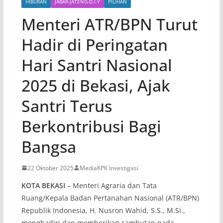
HIBURAN
JABAR-JATENG-D.I.Y
PILIHAN
Menteri ATR/BPN Turut
Hadir di Peringatan
Hari Santri Nasional
2025 di Bekasi, Ajak
Santri Terus
Berkontribusi Bagi
Bangsa
22 Oktober 2025
MediaKPK Investigasi
KOTA BEKASI
– Menteri Agraria dan Tata
Ruang/Kepala Badan Pertanahan Nasional (ATR/BPN)
Republik Indonesia, H. Nusron Wahid, S.S., M.Si.,
menghadiri dan memberikan sambutan pada