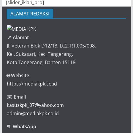
[slider_iklan_pro]
ALAMAT REDAKSI
📍
Alamat
Jl. Veteran Blok D12/13, Lt.2, RT.005/008,
Kel. Sukasari, Kec. Tangerang,
Kota Tangerang, Banten 15118
🌐
Website
https://mediakpk.co.id
✉️
Email
kasuskpk_07@yahoo.com
admin@mediakpk.co.id
💬
WhatsApp