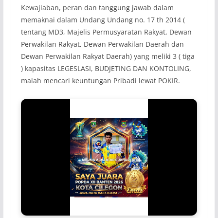
Kewajiaban, peran dan tanggung jawab dalam
memaknai dalam Undang Undang no. 17 th 2014 (
tentang MD3, Majelis Permusyaratan Rakyat, Dewan
Perwakilan Rakyat, Dewan Perwakilan Daerah dan
Dewan Perwakilan Rakyat Daerah) yang meliki 3 ( tiga
) kapasitas LEGESLASI, BUDJETING DAN KONTOLING,
malah mencari keuntungan Pribadi lewat POKIR.