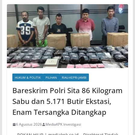
HUKUM & POLITIK
PILIHAN
RIAU-KEPRI-JAMBI
Bareskrim Polri Sita 86 Kilogram
Sabu dan 5.171 Butir Ekstasi,
Enam Tersangka Ditangkap
6 Agustus 2026
MediaKPK Investigasi
ROKAN HILIR | mediakpk.co.id – Direktorat Tindak