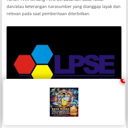
dan/atau keterangan narasumber yang dianggap layak dan
relevan pada saat pemberitaan diterbitkan.
×
HUKUM & POLITIK
PAPUA
BAU TAK SEDAP DI LPSE TELUK