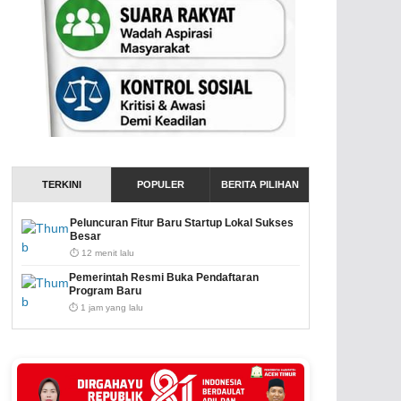
TERKINI
POPULER
BERITA PILIHAN
Peluncuran Fitur Baru Startup Lokal Sukses
Besar
⏱️ 12 menit lalu
Pemerintah Resmi Buka Pendaftaran
Program Baru
⏱️ 1 jam yang lalu