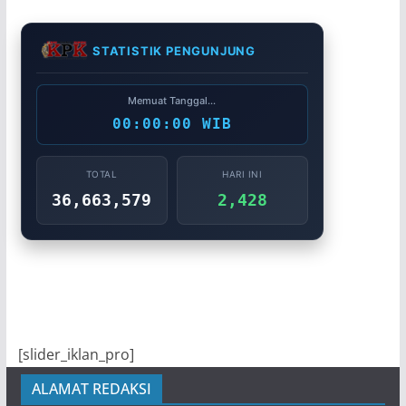
STATISTIK PENGUNJUNG
Memuat Tanggal...
00:00:00 WIB
TOTAL
HARI INI
36,663,579
2,428
[slider_iklan_pro]
ALAMAT REDAKSI