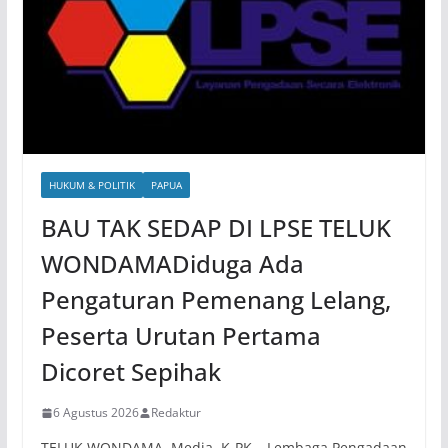
HUKUM & POLITIK
PAPUA
BAU TAK SEDAP DI LPSE TELUK
WONDAMADiduga Ada
Pengaturan Pemenang Lelang,
Peserta Urutan Pertama
Dicoret Sepihak
6 Agustus 2026
Redaktur
TELUK WONDAMA, Media. K-PK – Lembaga Pengadaan