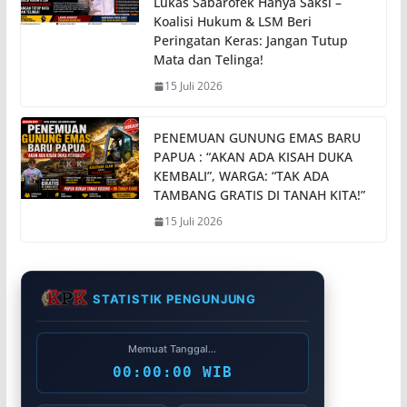
Lukas Sabarofek Hanya Saksi –
Koalisi Hukum & LSM Beri
Peringatan Keras: Jangan Tutup
Mata dan Telinga!
15 Juli 2026
PENEMUAN GUNUNG EMAS BARU
PAPUA : “AKAN ADA KISAH DUKA
KEMBALI”, WARGA: “TAK ADA
TAMBANG GRATIS DI TANAH KITA!”
15 Juli 2026
STATISTIK PENGUNJUNG
Memuat Tanggal...
00:00:00 WIB