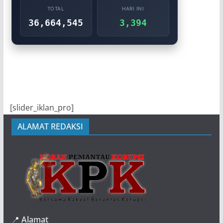
TOTAL
HARI INI
36,664,545
3,394
[slider_iklan_pro]
ALAMAT REDAKSI
📍
Alamat