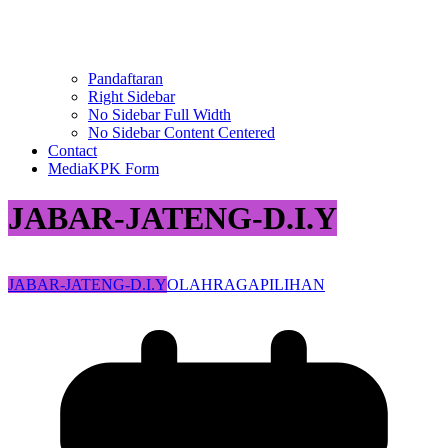
Pandaftaran
Right Sidebar
No Sidebar Full Width
No Sidebar Content Centered
Contact
MediaKPK Form
JABAR-JATENG-D.I.Y
JABAR-JATENG-D.I.Y
OLAHRAGA
PILIHAN