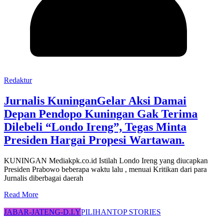
Redaktur
Jurnalis KuninganGelar Aksi Damai
Depan Pendopo Kuningan Gak Terima
Dilebeli “Londo Ireng”, Tegas Minta
Presiden Hargai Propesi Wartawan.
KUNINGAN Mediakpk.co.id Istilah Londo Ireng yang diucapkan
Presiden Prabowo beberapa waktu lalu , menuai Kritikan dari para
Jurnalis diberbagai daerah
Read More
JABAR-JATENG-D.I.Y
PILIHAN
TOP STORIES