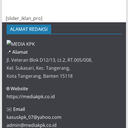
[slider_iklan_pro]
ALAMAT REDAKSI
📍
Alamat
Jl. Veteran Blok D12/13, Lt.2, RT.005/008,
Kel. Sukasari, Kec. Tangerang,
Kota Tangerang, Banten 15118
🌐
Website
https://mediakpk.co.id
✉️
Email
kasuskpk_07@yahoo.com
admin@mediakpk.co.id