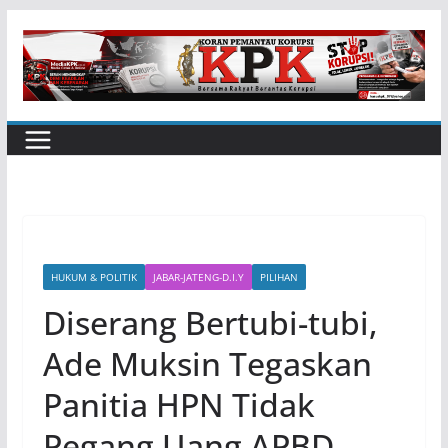
Skip
to
content
HUKUM & POLITIK
JABAR-JATENG-D.I.Y
PILIHAN
Diserang Bertubi-tubi,
Ade Muksin Tegaskan
Panitia HPN Tidak
Pegang Uang APBD