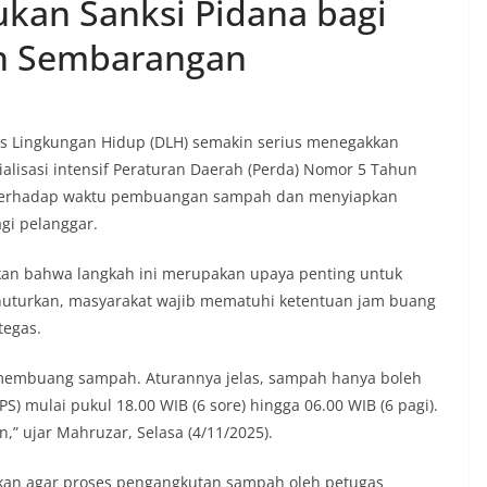
kan Sanksi Pidana bagi
h Sembarangan
as Lingkungan Hidup (DLH) semakin serius menegakkan
ialisasi intensif Peraturan Daerah (Perda) Nomor 5 Tahun
 terhadap waktu pembuangan sampah dan menyiapkan
gi pelanggar.
kan bahwa langkah ini merupakan upaya penting untuk
nuturkan, masyarakat wajib mematuhi ketentuan jam buang
tegas.
n membuang sampah. Aturannya jelas, sampah hanya boleh
mulai pukul 18.00 WIB (6 sore) hingga 06.00 WIB (6 pagi).
n,” ujar Mahruzar, Selasa (4/11/2025).
dkan agar proses pengangkutan sampah oleh petugas