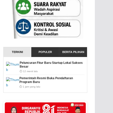
TERKINI
POPULER
BERITA PILIHAN
Peluncuran Fitur Baru Startup Lokal Sukses
Besar
⏱️ 12 menit lalu
Pemerintah Resmi Buka Pendaftaran
Program Baru
⏱️ 1 jam yang lalu