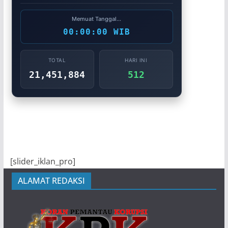
Memuat Tanggal...
00:00:00 WIB
TOTAL
HARI INI
21,451,884
512
[slider_iklan_pro]
ALAMAT REDAKSI