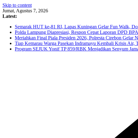
Skip to content
Jumat, Agustus 7, 2026
Latest:
Semarak HUT ke-81 RI, Lapas Kuningan Gelar Fun Walk, Dono
Polda Lampung Diapresiasi, Respon Cepat Laporan DPD BPAN
Meriahkan Final Piala Presiden 2026, Polresta Cirebon Gelar 
Tiap Kemarau Warga Pasekan Indramayu Kembali Krisis Air, 
Program SEJUK Yonif TP 859/RBK Menjadikan Senyum Jamaa