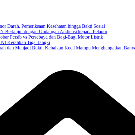
r Darah, Pemeriksaan Kesehatan hingga Bakti Sosial
 Berlanjut dengan Undangan Audiensi kepada Pelapor
Nobar Persib vs Persebaya dan Bagi-Bagi Motor Listrik
TNI Kerahkan Tiga Tangki
h dan Menjadi Bukti, Kebaikan Kecil Mampu Menghangatkan Banya