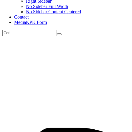
Right Sidebar
No Sidebar Full Width
No Sidebar Content Centered
Contact
MediaKPK Form