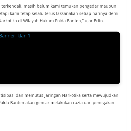
an terkendali, masih belum kami temukan pengedar maupun
tapi kami tetap selalu terus laksanakan setiap harinya demi
rkotika di Wilayah Hukum Polda Banten,” ujar Erlin.
antisipasi dan memutus jaringan Narkotika serta mewujudkan
 Polda Banten akan gencar melakukan razia dan penegakan