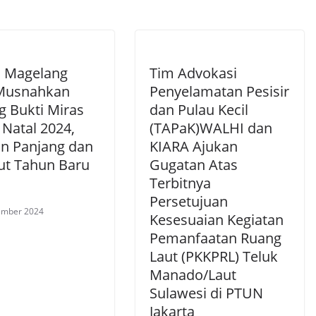
s Magelang
Tim Advokasi
Musnahkan
Penyelamatan Pesisir
g Bukti Miras
dan Pulau Kecil
 Natal 2024,
(TAPaK)WALHI dan
an Panjang dan
KIARA Ajukan
t Tahun Baru
Gugatan Atas
Terbitnya
Persetujuan
ember 2024
Kesesuaian Kegiatan
Pemanfaatan Ruang
Laut (PKKPRL) Teluk
Manado/Laut
Sulawesi di PTUN
Jakarta