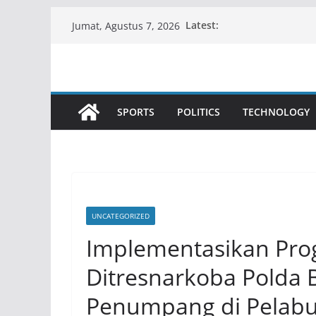
Skip
Latest:
Jumat, Agustus 7, 2026
to
content
SPORTS
POLITICS
TECHNOLOGY
UNCATEGORIZED
Implementasikan Prog
Ditresnarkoba Polda 
Penumpang di Pelab