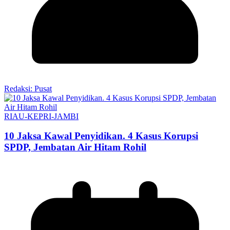
Redaksi: Pusat
RIAU-KEPRI-JAMBI
10 Jaksa Kawal Penyidikan. 4 Kasus Korupsi
SPDP, Jembatan Air Hitam Rohil