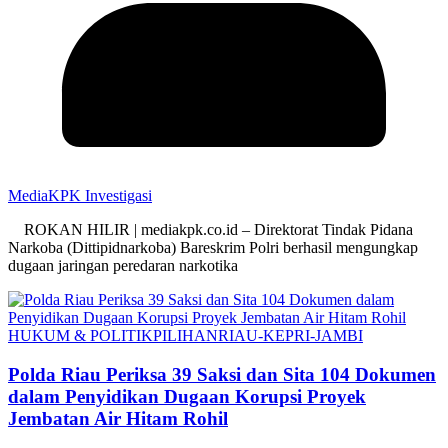
MediaKPK Investigasi
ROKAN HILIR | mediakpk.co.id – Direktorat Tindak Pidana
Narkoba (Dittipidnarkoba) Bareskrim Polri berhasil mengungkap
dugaan jaringan peredaran narkotika
HUKUM & POLITIK
PILIHAN
RIAU-KEPRI-JAMBI
Polda Riau Periksa 39 Saksi dan Sita 104 Dokumen
dalam Penyidikan Dugaan Korupsi Proyek
Jembatan Air Hitam Rohil