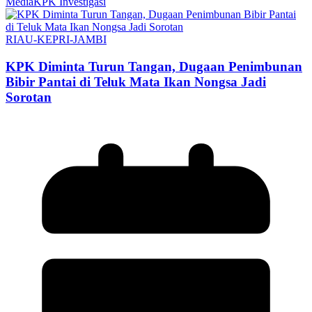
MediaKPK Investigasi
RIAU-KEPRI-JAMBI
KPK Diminta Turun Tangan, Dugaan Penimbunan
Bibir Pantai di Teluk Mata Ikan Nongsa Jadi
Sorotan