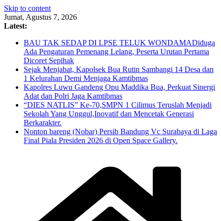
Skip to content
Jumat, Agustus 7, 2026
Latest:
BAU TAK SEDAP DI LPSE TELUK WONDAMADiduga
Ada Pengaturan Pemenang Lelang, Peserta Urutan Pertama
Dicoret Sepihak
Sejak Menjabat, Kapolsek Bua Rutin Sambangi 14 Desa dan
1 Kelurahan Demi Menjaga Kamtibmas
Kapolres Luwu Gandeng Opu Maddika Bua, Perkuat Sinergi
Adat dan Polri Jaga Kamtibmas
“DIES NATLIS” Ke-70,SMPN 1 Cilimus Teruslah Menjadi
Sekolah Yang Unggul,Inovatif dan Mencetak Generasi
Berkarakter.
Nonton bareng (Nobar) Persib Bandung Vc Surabaya di Laga
Final Piala Presiden 2026 di Open Space Gallery.