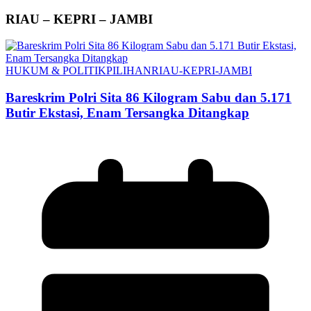
RIAU – KEPRI – JAMBI
HUKUM & POLITIK
PILIHAN
RIAU-KEPRI-JAMBI
Bareskrim Polri Sita 86 Kilogram Sabu dan 5.171
Butir Ekstasi, Enam Tersangka Ditangkap