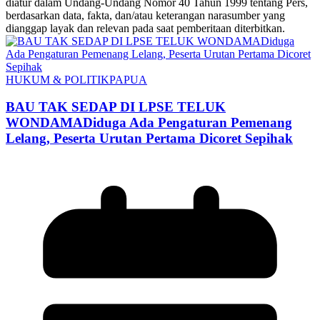
diatur dalam Undang-Undang Nomor 40 Tahun 1999 tentang Pers,
berdasarkan data, fakta, dan/atau keterangan narasumber yang
dianggap layak dan relevan pada saat pemberitaan diterbitkan.
HUKUM & POLITIK
PAPUA
BAU TAK SEDAP DI LPSE TELUK
WONDAMADiduga Ada Pengaturan Pemenang
Lelang, Peserta Urutan Pertama Dicoret Sepihak