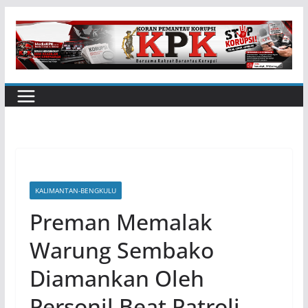
Skip
to
content
KALIMANTAN-BENGKULU
Preman Memalak
Warung Sembako
Diamankan Oleh
Personil Beat Patroli