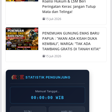
Koalisi Hukum & LSM Beri
Peringatan Keras: Jangan Tutup
Mata dan Telinga!
15 Juli 2026
PENEMUAN GUNUNG EMAS BARU
PAPUA : “AKAN ADA KISAH DUKA
KEMBALI”, WARGA: “TAK ADA
TAMBANG GRATIS DI TANAH KITA!”
15 Juli 2026
STATISTIK PENGUNJUNG
Memuat Tanggal...
00:00:00 WIB
TOTAL
HARI INI