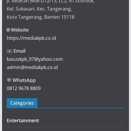
Jl. Veteran Blok D12/13, Lt.2, RT.005/008,
Kel. Sukasari, Kec. Tangerang,
Kota Tangerang, Banten 15118
🌐
Website
https://mediakpk.co.id
✉️
Email
kasuskpk_07@yahoo.com
admin@mediakpk.co.id
💬
WhatsApp
0812 9678 8809
Categories
Entertainment