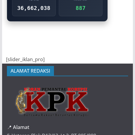
36,662,038
887
[slider_iklan_pro]
ALAMAT REDAKSI
📍
Alamat