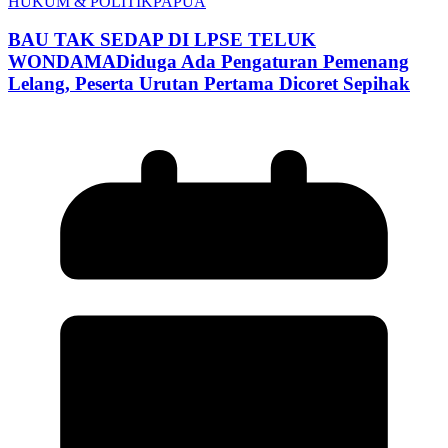
HUKUM & POLITIK
PAPUA
BAU TAK SEDAP DI LPSE TELUK
WONDAMADiduga Ada Pengaturan Pemenang
Lelang, Peserta Urutan Pertama Dicoret Sepihak