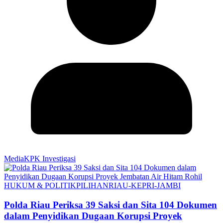
MediaKPK Investigasi
HUKUM & POLITIK
PILIHAN
RIAU-KEPRI-JAMBI
Polda Riau Periksa 39 Saksi dan Sita 104 Dokumen
dalam Penyidikan Dugaan Korupsi Proyek