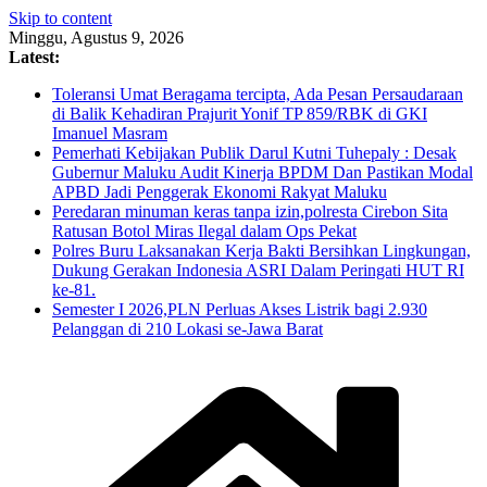
Skip to content
Minggu, Agustus 9, 2026
Latest:
Toleransi Umat Beragama tercipta, Ada Pesan Persaudaraan
di Balik Kehadiran Prajurit Yonif TP 859/RBK di GKI
Imanuel Masram
Pemerhati Kebijakan Publik Darul Kutni Tuhepaly : Desak
Gubernur Maluku Audit Kinerja BPDM Dan Pastikan Modal
APBD Jadi Penggerak Ekonomi Rakyat Maluku
Peredaran minuman keras tanpa izin,polresta Cirebon Sita
Ratusan Botol Miras Ilegal dalam Ops Pekat
Polres Buru Laksanakan Kerja Bakti Bersihkan Lingkungan,
Dukung Gerakan Indonesia ASRI Dalam Peringati HUT RI
ke-81.
Semester I 2026,PLN Perluas Akses Listrik bagi 2.930
Pelanggan di 210 Lokasi se-Jawa Barat