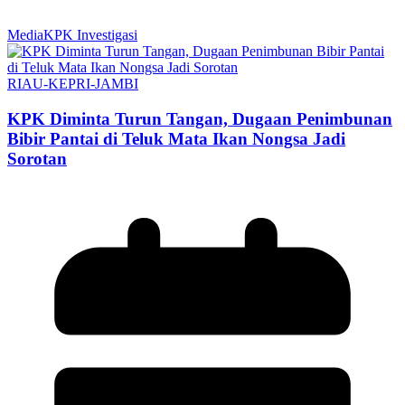
MediaKPK Investigasi
RIAU-KEPRI-JAMBI
KPK Diminta Turun Tangan, Dugaan Penimbunan
Bibir Pantai di Teluk Mata Ikan Nongsa Jadi
Sorotan