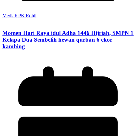
MediaKPK Rohil
Momen Hari Raya idul Adha 1446 Hijriah, SMPN 1
Kelapa Dua Sembelih hewan qurban 6 ekor
kambing