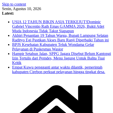
Skip to content
Senin, Agustus 10, 2026
Latest:
USIA 12 TAHUN BIKIN ASIA TERKEJUT!Dominic
Gabriel Vincentio Raih Emas GAMMA 2026, Bukti Atlet
Muda Indonesia Tidak Takut Siapapun
Akhiri Penantian 19 Tahun Warga, Bupati Lampung Selatan
Radityo Egi Pastikan Akses Baru Ranji Diperbaiki Tahun ini
BPJS Kesehatan Kabupaten Teluk Wondama Gelar
Pelayanan di Puskesmas Wasior
Hampir Setahun Jalan, SPPG Jagara Disebut Belum Kantongi
Izin Tertulis dari Pemdes, Menu Jagung Untuk Balita Tuai
Kritik
Empat Kuwu pengganti antar waktu dilantik, pemerintah
kabupaten Cirebon perkuat pelayanan hingga tingkat desa.