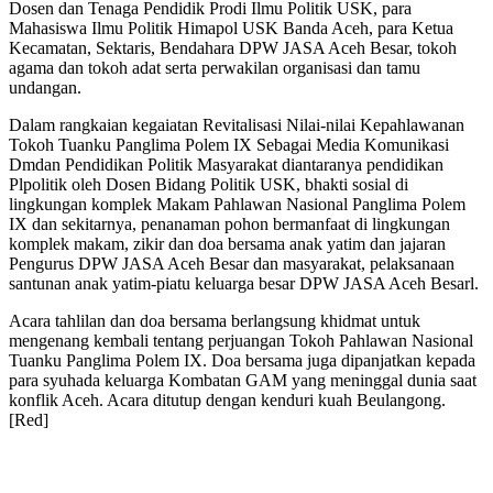
Dosen dan Tenaga Pendidik Prodi Ilmu Politik USK, para
Mahasiswa Ilmu Politik Himapol USK Banda Aceh, para Ketua
Kecamatan, Sektaris, Bendahara DPW JASA Aceh Besar, tokoh
agama dan tokoh adat serta perwakilan organisasi dan tamu
undangan.
Dalam rangkaian kegaiatan Revitalisasi Nilai-nilai Kepahlawanan
Tokoh Tuanku Panglima Polem IX Sebagai Media Komunikasi
Dmdan Pendidikan Politik Masyarakat diantaranya pendidikan
Plpolitik oleh Dosen Bidang Politik USK, bhakti sosial di
lingkungan komplek Makam Pahlawan Nasional Panglima Polem
IX dan sekitarnya, penanaman pohon bermanfaat di lingkungan
komplek makam, zikir dan doa bersama anak yatim dan jajaran
Pengurus DPW JASA Aceh Besar dan masyarakat, pelaksanaan
santunan anak yatim-piatu keluarga besar DPW JASA Aceh Besarl.
Acara tahlilan dan doa bersama berlangsung khidmat untuk
mengenang kembali tentang perjuangan Tokoh Pahlawan Nasional
Tuanku Panglima Polem IX. Doa bersama juga dipanjatkan kepada
para syuhada keluarga Kombatan GAM yang meninggal dunia saat
konflik Aceh. Acara ditutup dengan kenduri kuah Beulangong.
[Red]