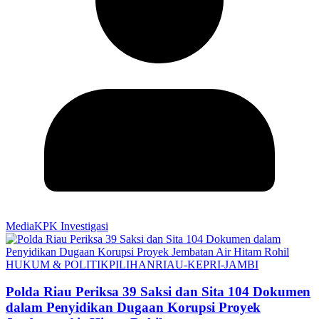
MediaKPK Investigasi
HUKUM & POLITIK
PILIHAN
RIAU-KEPRI-JAMBI
Polda Riau Periksa 39 Saksi dan Sita 104 Dokumen
dalam Penyidikan Dugaan Korupsi Proyek