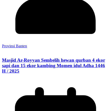
Provinsi Banten
Masjid Ar-Royyan Sembelih hewan qurban 4 ekor
sapi dan 15 ekor kambing Momen idul Adha 1446
H / 2025