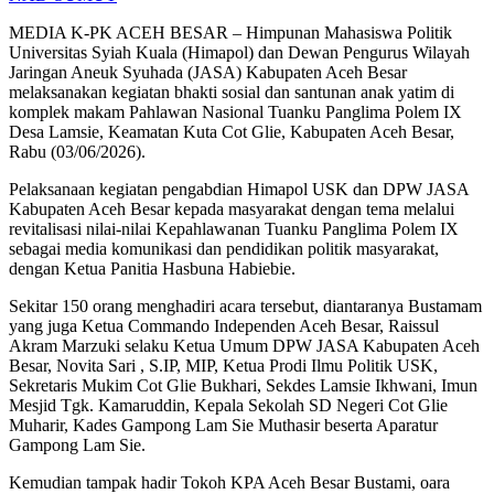
MEDIA K-PK ACEH BESAR – Himpunan Mahasiswa Politik
Universitas Syiah Kuala (Himapol) dan Dewan Pengurus Wilayah
Jaringan Aneuk Syuhada (JASA) Kabupaten Aceh Besar
melaksanakan kegiatan bhakti sosial dan santunan anak yatim di
komplek makam Pahlawan Nasional Tuanku Panglima Polem IX
Desa Lamsie, Keamatan Kuta Cot Glie, Kabupaten Aceh Besar,
Rabu (03/06/2026).
Pelaksanaan kegiatan pengabdian Himapol USK dan DPW JASA
Kabupaten Aceh Besar kepada masyarakat dengan tema melalui
revitalisasi nilai-nilai Kepahlawanan Tuanku Panglima Polem IX
sebagai media komunikasi dan pendidikan politik masyarakat,
dengan Ketua Panitia Hasbuna Habiebie.
Sekitar 150 orang menghadiri acara tersebut, diantaranya Bustamam
yang juga Ketua Commando Independen Aceh Besar, Raissul
Akram Marzuki selaku Ketua Umum DPW JASA Kabupaten Aceh
Besar, Novita Sari , S.IP, MIP, Ketua Prodi Ilmu Politik USK,
Sekretaris Mukim Cot Glie Bukhari, Sekdes Lamsie Ikhwani, ⁠Imun
Mesjid Tgk. Kamaruddin, ⁠Kepala Sekolah SD Negeri Cot Glie
Muharir, Kades Gampong Lam Sie Muthasir beserta Aparatur
Gampong Lam Sie.
Kemudian tampak hadir Tokoh KPA Aceh Besar Bustami, oara