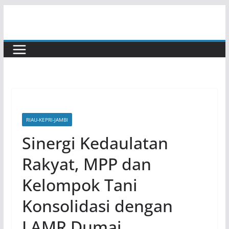
Skip
to
content
RIAU-KEPRI-JAMBI
Sinergi Kedaulatan
Rakyat, MPP dan
Kelompok Tani
Konsolidasi dengan
LAMR Dumai