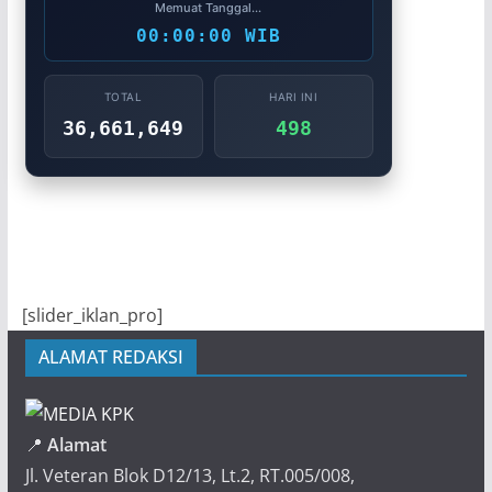
Memuat Tanggal...
00:00:00 WIB
TOTAL
HARI INI
36,661,649
498
[slider_iklan_pro]
ALAMAT REDAKSI
📍
Alamat
Jl. Veteran Blok D12/13, Lt.2, RT.005/008,