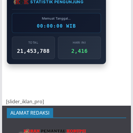
STATISTIK PENGUNJUNG
Memuat Tanggal...
00:00:00 WIB
TOTAL
HARI INI
21,453,788
2,416
[slider_iklan_pro]
ALAMAT REDAKSI