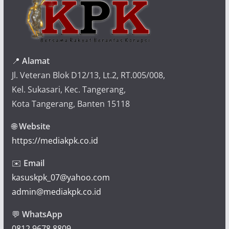
📍
Alamat
Jl. Veteran Blok D12/13, Lt.2, RT.005/008,
Kel. Sukasari, Kec. Tangerang,
Kota Tangerang, Banten 15118
🌐
Website
https://mediakpk.co.id
✉️
Email
kasuskpk_07@yahoo.com
admin@mediakpk.co.id
💬
WhatsApp
0812 9678 8809