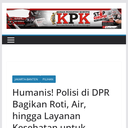
Skip
to
content
JAKARTA-BANTEN
PILIHAN
Humanis! Polisi di DPR
Bagikan Roti, Air,
hingga Layanan
Kesehatan untuk