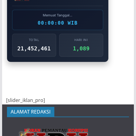
Memuat Tanggal...
00:00:00 WIB
TOTAL
HARI INI
21,452,461
1,089
[slider_iklan_pro]
ALAMAT REDAKSI