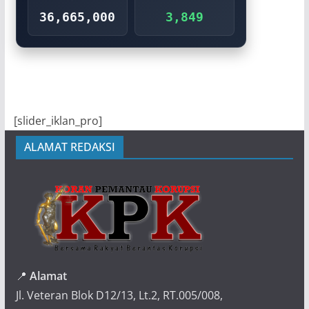
36,665,000
3,849
[slider_iklan_pro]
ALAMAT REDAKSI
📍
Alamat
Jl. Veteran Blok D12/13, Lt.2, RT.005/008,