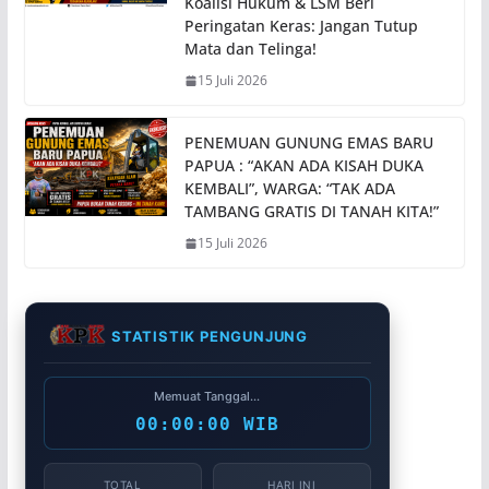
Koalisi Hukum & LSM Beri
Peringatan Keras: Jangan Tutup
Mata dan Telinga!
15 Juli 2026
PENEMUAN GUNUNG EMAS BARU
PAPUA : “AKAN ADA KISAH DUKA
KEMBALI”, WARGA: “TAK ADA
TAMBANG GRATIS DI TANAH KITA!”
15 Juli 2026
STATISTIK PENGUNJUNG
Memuat Tanggal...
00:00:00 WIB
TOTAL
HARI INI