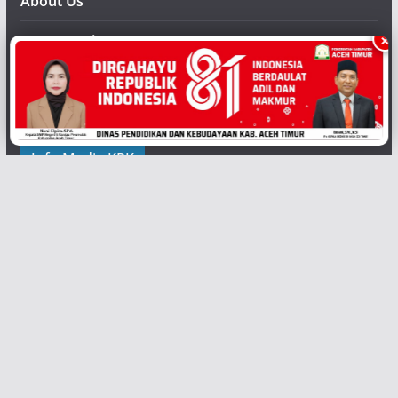
About Us
×
Privacy Policy
Form Pendaftaran
Contact Us
Info Media KPK
Contains all features of free version and many new
additional features.
Copyright ©
{2020} {
Media-KPK
}. Powered by {Media KPK} and {
Koran