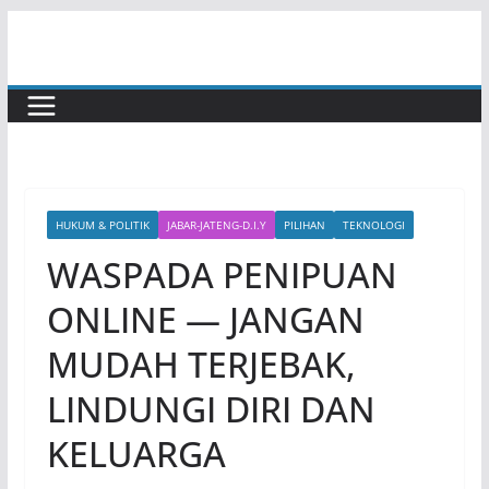
Skip
to
content
HUKUM & POLITIK
JABAR-JATENG-D.I.Y
PILIHAN
TEKNOLOGI
WASPADA PENIPUAN
ONLINE — JANGAN
MUDAH TERJEBAK,
LINDUNGI DIRI DAN
KELUARGA