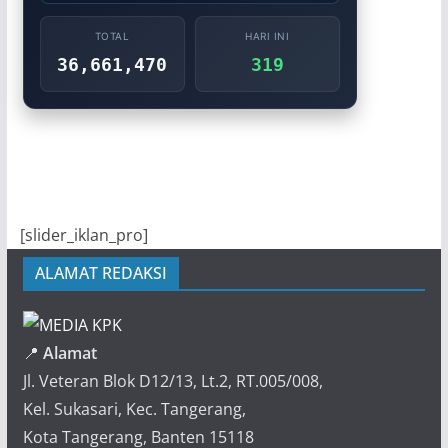
TOTAL
HARI INI
36,661,470
319
[slider_iklan_pro]
ALAMAT REDAKSI
📍
Alamat
Jl. Veteran Blok D12/13, Lt.2, RT.005/008,
Kel. Sukasari, Kec. Tangerang,
Kota Tangerang, Banten 15118