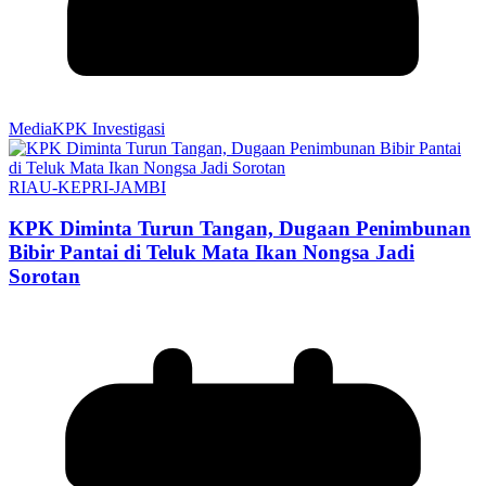
MediaKPK Investigasi
RIAU-KEPRI-JAMBI
KPK Diminta Turun Tangan, Dugaan Penimbunan
Bibir Pantai di Teluk Mata Ikan Nongsa Jadi
Sorotan