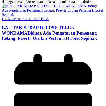
dianggap layak dan relevan pada saat pemberitaan diterbitkan.
HUKUM & POLITIK
PAPUA
BAU TAK SEDAP DI LPSE TELUK
WONDAMADiduga Ada Pengaturan Pemenang
Lelang, Peserta Urutan Pertama Dicoret Sepihak