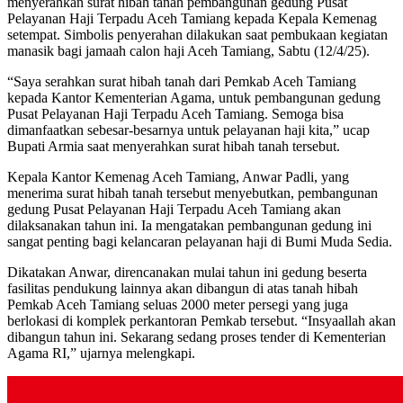
menyerahkan surat hibah tanah pembangunan gedung Pusat
Pelayanan Haji Terpadu Aceh Tamiang kepada Kepala Kemenag
setempat. Simbolis penyerahan dilakukan saat pembukaan kegiatan
manasik bagi jamaah calon haji Aceh Tamiang, Sabtu (12/4/25).
“Saya serahkan surat hibah tanah dari Pemkab Aceh Tamiang
kepada Kantor Kementerian Agama, untuk pembangunan gedung
Pusat Pelayanan Haji Terpadu Aceh Tamiang. Semoga bisa
dimanfaatkan sebesar-besarnya untuk pelayanan haji kita,” ucap
Bupati Armia saat menyerahkan surat hibah tanah tersebut.
Kepala Kantor Kemenag Aceh Tamiang, Anwar Padli, yang
menerima surat hibah tanah tersebut menyebutkan, pembangunan
gedung Pusat Pelayanan Haji Terpadu Aceh Tamiang akan
dilaksanakan tahun ini. Ia mengatakan pembangunan gedung ini
sangat penting bagi kelancaran pelayanan haji di Bumi Muda Sedia.
Dikatakan Anwar, direncanakan mulai tahun ini gedung beserta
fasilitas pendukung lainnya akan dibangun di atas tanah hibah
Pemkab Aceh Tamiang seluas 2000 meter persegi yang juga
berlokasi di komplek perkantoran Pemkab tersebut. “Insyaallah akan
dibangun tahun ini. Sekarang sedang proses tender di Kementerian
Agama RI,” ujarnya melengkapi.