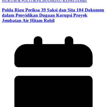
HUKUM & POLITIK
PILIHAN
RIAU-KEPRI-JAMBI
Polda Riau Periksa 39 Saksi dan Sita 104 Dokumen
dalam Penyidikan Dugaan Korupsi Proyek
Jembatan Air Hitam Rohil