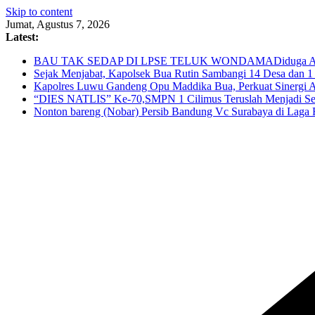
Skip to content
Jumat, Agustus 7, 2026
Latest:
BAU TAK SEDAP DI LPSE TELUK WONDAMADiduga Ada Penga
Sejak Menjabat, Kapolsek Bua Rutin Sambangi 14 Desa dan 
Kapolres Luwu Gandeng Opu Maddika Bua, Perkuat Sinergi A
“DIES NATLIS” Ke-70,SMPN 1 Cilimus Teruslah Menjadi Seko
Nonton bareng (Nobar) Persib Bandung Vc Surabaya di Laga Fi