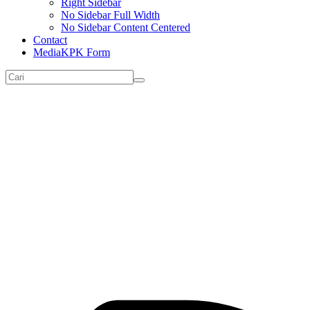
Right Sidebar
No Sidebar Full Width
No Sidebar Content Centered
Contact
MediaKPK Form