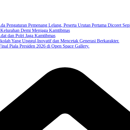
turan Pemenang Lelang, Peserta Urutan Pertama Dicoret Sep
1 Kelurahan Demi Menjaga Kamtibmas
dat dan Polri Jaga Kamtibmas
lah Yang Unggul,Inovatif dan Mencetak Generasi Berkarakter.
nal Piala Presiden 2026 di Open Space Gallery.