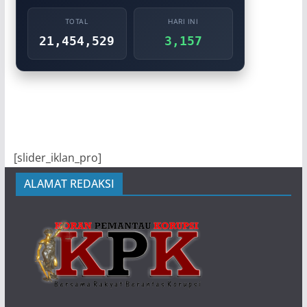
TOTAL
HARI INI
21,454,529
3,157
[slider_iklan_pro]
ALAMAT REDAKSI