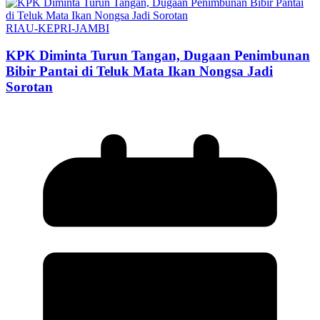
RIAU-KEPRI-JAMBI
KPK Diminta Turun Tangan, Dugaan Penimbunan
Bibir Pantai di Teluk Mata Ikan Nongsa Jadi
Sorotan