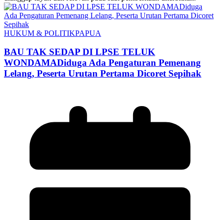
HUKUM & POLITIK
PAPUA
BAU TAK SEDAP DI LPSE TELUK
WONDAMADiduga Ada Pengaturan Pemenang
Lelang, Peserta Urutan Pertama Dicoret Sepihak