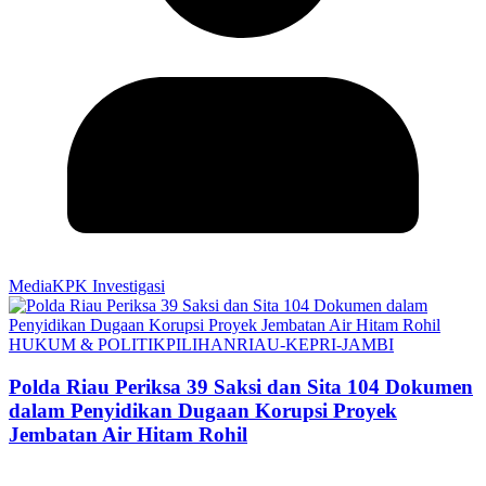
MediaKPK Investigasi
HUKUM & POLITIK
PILIHAN
RIAU-KEPRI-JAMBI
Polda Riau Periksa 39 Saksi dan Sita 104 Dokumen
dalam Penyidikan Dugaan Korupsi Proyek
Jembatan Air Hitam Rohil