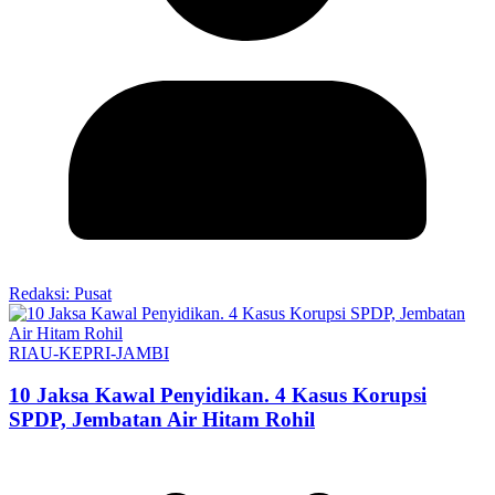
Redaksi: Pusat
RIAU-KEPRI-JAMBI
10 Jaksa Kawal Penyidikan. 4 Kasus Korupsi
SPDP, Jembatan Air Hitam Rohil