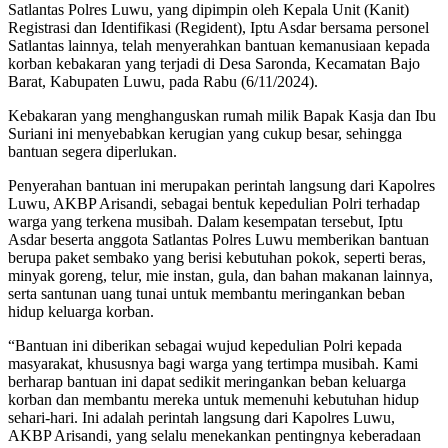
Satlantas Polres Luwu, yang dipimpin oleh Kepala Unit (Kanit)
Registrasi dan Identifikasi (Regident), Iptu Asdar bersama personel
Satlantas lainnya, telah menyerahkan bantuan kemanusiaan kepada
korban kebakaran yang terjadi di Desa Saronda, Kecamatan Bajo
Barat, Kabupaten Luwu, pada Rabu (6/11/2024).
Kebakaran yang menghanguskan rumah milik Bapak Kasja dan Ibu
Suriani ini menyebabkan kerugian yang cukup besar, sehingga
bantuan segera diperlukan.
Penyerahan bantuan ini merupakan perintah langsung dari Kapolres
Luwu, AKBP Arisandi, sebagai bentuk kepedulian Polri terhadap
warga yang terkena musibah. Dalam kesempatan tersebut, Iptu
Asdar beserta anggota Satlantas Polres Luwu memberikan bantuan
berupa paket sembako yang berisi kebutuhan pokok, seperti beras,
minyak goreng, telur, mie instan, gula, dan bahan makanan lainnya,
serta santunan uang tunai untuk membantu meringankan beban
hidup keluarga korban.
“Bantuan ini diberikan sebagai wujud kepedulian Polri kepada
masyarakat, khususnya bagi warga yang tertimpa musibah. Kami
berharap bantuan ini dapat sedikit meringankan beban keluarga
korban dan membantu mereka untuk memenuhi kebutuhan hidup
sehari-hari. Ini adalah perintah langsung dari Kapolres Luwu,
AKBP Arisandi, yang selalu menekankan pentingnya keberadaan