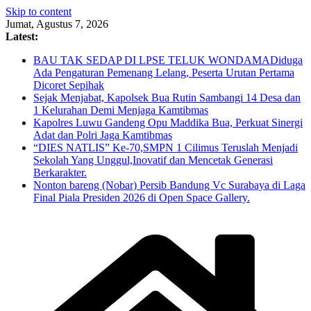
Skip to content
Jumat, Agustus 7, 2026
Latest:
BAU TAK SEDAP DI LPSE TELUK WONDAMADiduga
Ada Pengaturan Pemenang Lelang, Peserta Urutan Pertama
Dicoret Sepihak
Sejak Menjabat, Kapolsek Bua Rutin Sambangi 14 Desa dan
1 Kelurahan Demi Menjaga Kamtibmas
Kapolres Luwu Gandeng Opu Maddika Bua, Perkuat Sinergi
Adat dan Polri Jaga Kamtibmas
“DIES NATLIS” Ke-70,SMPN 1 Cilimus Teruslah Menjadi
Sekolah Yang Unggul,Inovatif dan Mencetak Generasi
Berkarakter.
Nonton bareng (Nobar) Persib Bandung Vc Surabaya di Laga
Final Piala Presiden 2026 di Open Space Gallery.