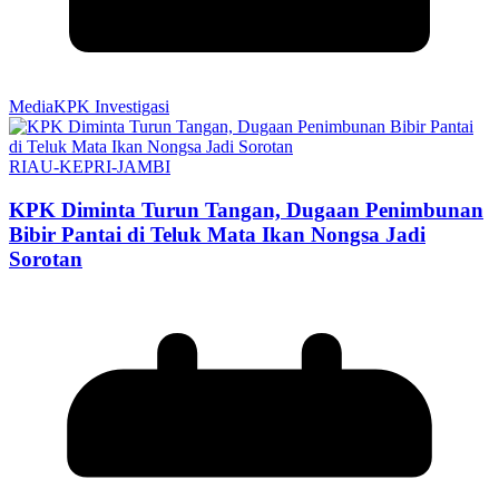
MediaKPK Investigasi
RIAU-KEPRI-JAMBI
KPK Diminta Turun Tangan, Dugaan Penimbunan
Bibir Pantai di Teluk Mata Ikan Nongsa Jadi
Sorotan