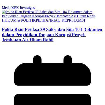
MediaKPK Investigasi
HUKUM & POLITIK
PILIHAN
RIAU-KEPRI-JAMBI
Polda Riau Periksa 39 Saksi dan Sita 104 Dokumen
dalam Penyidikan Dugaan Korupsi Proyek
Jembatan Air Hitam Rohil