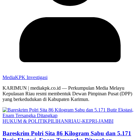
MediaKPK Investigasi
KARIMUN | mediakpk.co.id — Perkumpulan Media Melayu
Kepulauan Riau resmi membentuk Dewan Pimpinan Pusat (DPP)
yang berkedudukan di Kabupaten Karimun.
HUKUM & POLITIK
PILIHAN
RIAU-KEPRI-JAMBI
Bareskrim Polri Sita 86 Kilogram Sabu dan 5.171