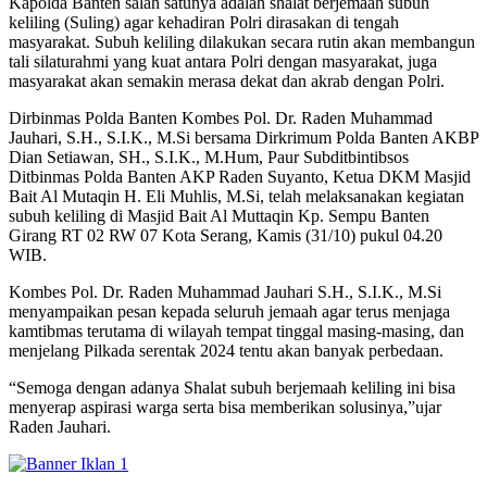
Kapolda Banten salah satunya adalah shalat berjemaah subuh
keliling (Suling) agar kehadiran Polri dirasakan di tengah
masyarakat. Subuh keliling dilakukan secara rutin akan membangun
tali silaturahmi yang kuat antara Polri dengan masyarakat, juga
masyarakat akan semakin merasa dekat dan akrab dengan Polri.
Dirbinmas Polda Banten Kombes Pol. Dr. Raden Muhammad
Jauhari, S.H., S.I.K., M.Si bersama Dirkrimum Polda Banten AKBP
Dian Setiawan, SH., S.I.K., M.Hum, Paur Subditbintibsos
Ditbinmas Polda Banten AKP Raden Suyanto, Ketua DKM Masjid
Bait Al Mutaqin H. Eli Muhlis, M.Si, telah melaksanakan kegiatan
subuh keliling di Masjid Bait Al Muttaqin Kp. Sempu Banten
Girang RT 02 RW 07 Kota Serang, Kamis (31/10) pukul 04.20
WIB.
Kombes Pol. Dr. Raden Muhammad Jauhari S.H., S.I.K., M.Si
menyampaikan pesan kepada seluruh jemaah agar terus menjaga
kamtibmas terutama di wilayah tempat tinggal masing-masing, dan
menjelang Pilkada serentak 2024 tentu akan banyak perbedaan.
“Semoga dengan adanya Shalat subuh berjemaah keliling ini bisa
menyerap aspirasi warga serta bisa memberikan solusinya,”ujar
Raden Jauhari.