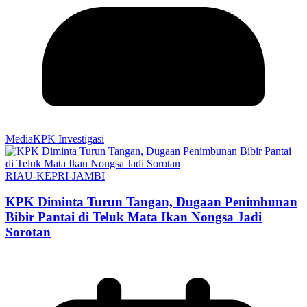
MediaKPK Investigasi
RIAU-KEPRI-JAMBI
KPK Diminta Turun Tangan, Dugaan Penimbunan
Bibir Pantai di Teluk Mata Ikan Nongsa Jadi
Sorotan