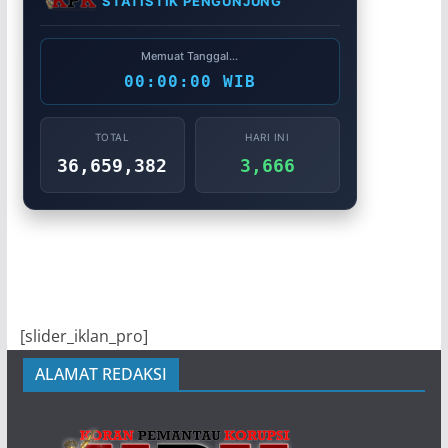
STATISTIK PENGUNJUNG
Memuat Tanggal...
00:00:00 WIB
TOTAL
HARI INI
36,659,382
3,666
[slider_iklan_pro]
ALAMAT REDAKSI