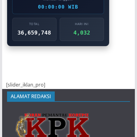
00:00:00 WIB
TOTAL
HARI INI
36,659,748
4,032
[slider_iklan_pro]
ALAMAT REDAKSI