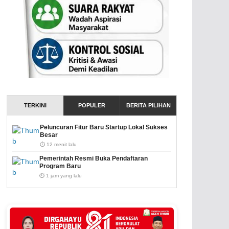
TERKINI
POPULER
BERITA PILIHAN
Peluncuran Fitur Baru Startup Lokal Sukses
Besar
⏱️ 12 menit lalu
Pemerintah Resmi Buka Pendaftaran
Program Baru
⏱️ 1 jam yang lalu