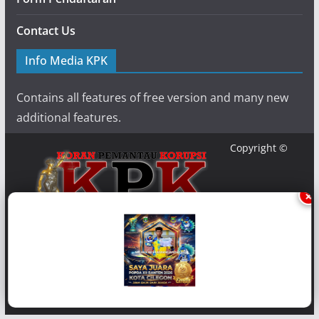
Contact Us
Info Media KPK
Contains all features of free version and many new
additional features.
Copyright ©
×
{2020} {
Media-KPK
}. Powered by {Media KPK} and {
Koran
Pemantau Korupsi
}.