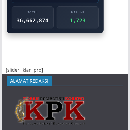
TOTAL
HARI INI
36,662,874
1,723
[slider_iklan_pro]
ALAMAT REDAKSI