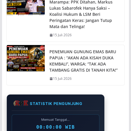
Marampa: PPK Ditahan, Markus
Lukas Sabarofek Hanya Saksi –
Koalisi Hukum & LSM Beri
Peringatan Keras: Jangan Tutup
Mata dan Telinga!
15 Juli 2026
PENEMUAN GUNUNG EMAS BARU
PAPUA : “AKAN ADA KISAH DUKA
KEMBALI”, WARGA: “TAK ADA
TAMBANG GRATIS DI TANAH KITA!”
15 Juli 2026
STATISTIK PENGUNJUNG
Memuat Tanggal...
00:00:00 WIB