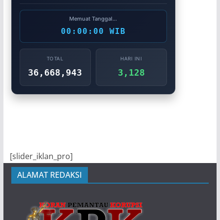
Memuat Tanggal...
00:00:00 WIB
TOTAL
HARI INI
36,668,943
3,128
[slider_iklan_pro]
ALAMAT REDAKSI