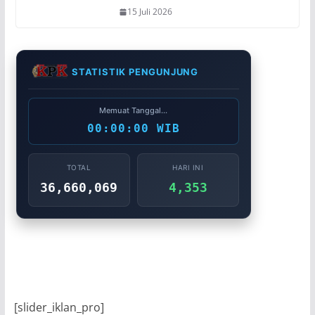
15 Juli 2026
STATISTIK PENGUNJUNG
Memuat Tanggal...
00:00:00 WIB
TOTAL
HARI INI
36,660,069
4,353
[slider_iklan_pro]