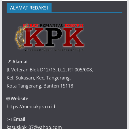
ALAMAT REDAKSI
📍
Alamat
Jl. Veteran Blok D12/13, Lt.2, RT.005/008,
Kel. Sukasari, Kec. Tangerang,
Kota Tangerang, Banten 15118
🌐
Website
https://mediakpk.co.id
✉️
Email
kasuskpk_07@yahoo.com