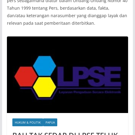
pers sebagaimana diatur dalam Undang-Undang Nomor 40
Tahun 1999 tentang Pers, berdasarkan data, fakta,
dan/atau keterangan narasumber yang dianggap layak dan
relevan pada saat pemberitaan diterbitkan.
HUKUM & POLITIK
PAPUA