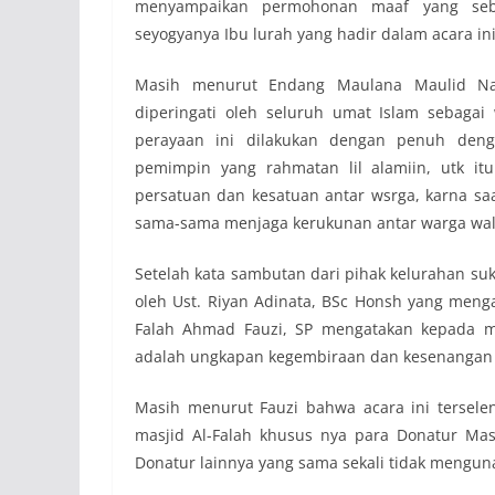
menyampaikan permohonan maaf yang sebe
seyogyanya Ibu lurah yang hadir dalam acara ini 
Masih menurut Endang Maulana Maulid 
diperingati oleh seluruh umat Islam sebagai
perayaan ini dilakukan dengan penuh deng
pemimpin yang rahmatan lil alamiin, utk i
persatuan dan kesatuan antar wsrga, karna saat
sama-sama menjaga kerukunan antar warga walau 
Setelah kata sambutan dari pihak kelurahan s
oleh Ust. Riyan Adinata, BSc Honsh yang meng
Falah Ahmad Fauzi, SP mengatakan kepada 
adalah ungkapan kegembiraan dan kesenangan a
Masih menurut Fauzi bahwa acara ini tersele
masjid Al-Falah khusus nya para Donatur Mas
Donatur lainnya yang sama sekali tidak mengun