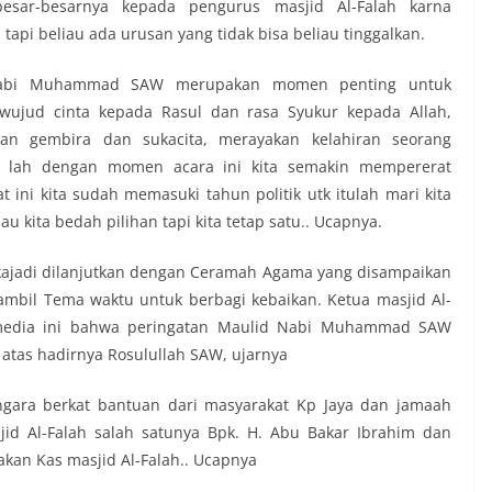
sar-besarnya kepada pengurus masjid Al-Falah karna
tapi beliau ada urusan yang tidak bisa beliau tinggalkan.
Nabi Muhammad SAW merupakan momen penting untuk
 wujud cinta kepada Rasul dan rasa Syukur kepada Allah,
an gembira dan sukacita, merayakan kelahiran seorang
tu lah dengan momen acara ini kita semakin mempererat
 ini kita sudah memasuki tahun politik utk itulah mari kita
kita bedah pilihan tapi kita tetap satu.. Ucapnya.
ukajadi dilanjutkan dengan Ceramah Agama yang disampaikan
ambil Tema waktu untuk berbagi kebaikan. Ketua masjid Al-
media ini bahwa peringatan Maulid Nabi Muhammad SAW
tas hadirnya Rosulullah SAW, ujarnya
ngara berkat bantuan dari masyarakat Kp Jaya dan jamaah
jid Al-Falah salah satunya Bpk. H. Abu Bakar Ibrahim dan
akan Kas masjid Al-Falah.. Ucapnya