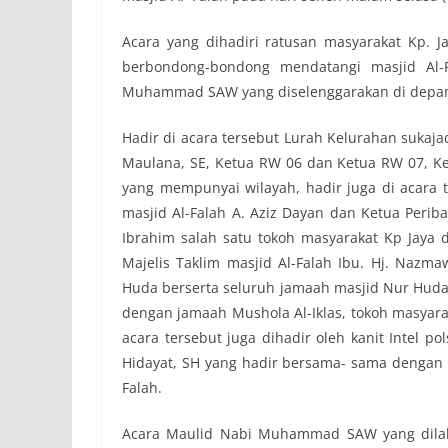
Acara yang dihadiri ratusan masyarakat Kp. J
berbondong-bondong mendatangi masjid Al-
Muhammad SAW yang diselenggarakan di depan t
Hadir di acara tersebut Lurah Kelurahan sukaja
Maulana, SE, Ketua RW 06 dan Ketua RW 07, Ket
yang mempunyai wilayah, hadir juga di acara t
masjid Al-Falah A. Aziz Dayan dan Ketua Perib
Ibrahim salah satu tokoh masyarakat Kp Jaya
Majelis Taklim masjid Al-Falah Ibu. Hj. Nazm
Huda berserta seluruh jamaah masjid Nur Huda,
dengan jamaah Mushola Al-Iklas, tokoh masyara
acara tersebut juga dihadir oleh kanit Intel p
Hidayat, SH yang hadir bersama- sama dengan 
Falah.
Acara Maulid Nabi Muhammad SAW yang dilaks