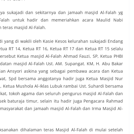
aya sukajadi dan sekitarnya dan jamaah masjid Al-Falah yg
Falah untuk hadir dan memeriahkan acara Maulid Nabi
eras masjid Al-Falah.
di yang di wakili oleh Kasie Kesos kelurahan sukajadi Endang
ua RT 14, Ketua RT 16, Ketua RT 17 dan Ketua RT 15 selalu
ersebut Ketua masjid Al-Falah Ahmad Fauzi, SP, Ketua PHBI
adatan masjid Al-Falah Ust. AM. Supangat. KM, H. Abu Bakar
 dan Ansyori askina yang sebagai pembawa acara dan Ketua
awat, Spd bersama anggotanya hadir juga Ketua Masjid Nur
 Ketua Mushola Al-Iklas Lubuk rambai Ust. Suhardi bersama
kat, tokoh agama dan seluruh pengurus masjid Al-Falah dan
olsek baturaja timur, selain itu hadir juga Pengacara Rahmad
masyarakat dan jamaah masjid Al-Falah dan Irma Masjid Al-
anakan dihalaman teras Masjid Al-Falah di mulai setelah