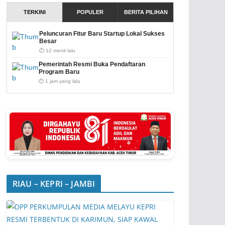
TERKINI
POPULER
BERITA PILIHAN
Peluncuran Fitur Baru Startup Lokal Sukses
Besar
⏱️ 12 menit lalu
Pemerintah Resmi Buka Pendaftaran
Program Baru
⏱️ 1 jam yang lalu
RIAU – KEPRI – JAMBI