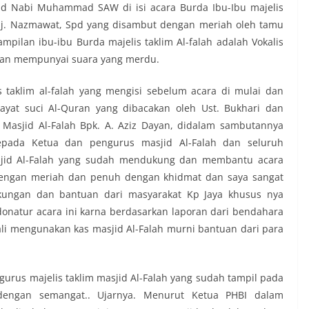
lid Nabi Muhammad SAW di isi acara Burda Ibu-Ibu majelis
. Hj. Nazmawat, Spd yang disambut dengan meriah oleh tamu
pilan ibu-ibu Burda majelis taklim Al-falah adalah Vokalis
 dan mempunyai suara yang merdu.
s taklim al-falah yang mengisi sebelum acara di mulai dan
ayat suci Al-Quran yang dibacakan oleh Ust. Bukhari dan
 Masjid Al-Falah Bpk. A. Aziz Dayan, didalam sambutannya
epada Ketua dan pengurus masjid Al-Falah dan seluruh
sjid Al-Falah yang sudah mendukung dan membantu acara
ngan meriah dan penuh dengan khidmat dan saya sangat
dukungan dan bantuan dari masyarakat Kp Jaya khusus nya
donatur acara ini karna berdasarkan laporan dari bendahara
ali mengunakan kas masjid Al-Falah murni bantuan dari para
urus majelis taklim masjid Al-Falah yang sudah tampil pada
dengan semangat.. Ujarnya. Menurut Ketua PHBI dalam