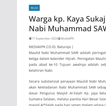
RELIGI
Warga kp. Kaya Suka
Nabi Muhammad SA
17 September 2024
MediaKPK
MEDIAKPK.CO.ID, Baturaja |
Maulid Nabi Muhammad SAW adalah peringatan
ketiga dalam kalender Hijrah. Peringatan Mauli
pada abad ke-10 Tujuan awalnya adalah se
kelahiran Nabi.
Secara substansial perayaan Maulid Nabi Mu
akan keteladanan Nabi Muhammad SAW sebagai
dasar Pengurus Masjid Al-Falah Kp. Jaya kel
Sumatra Selatan, melalui panitia Hari Besar I
masjid Al*Falah pada hari senen malam selasa (