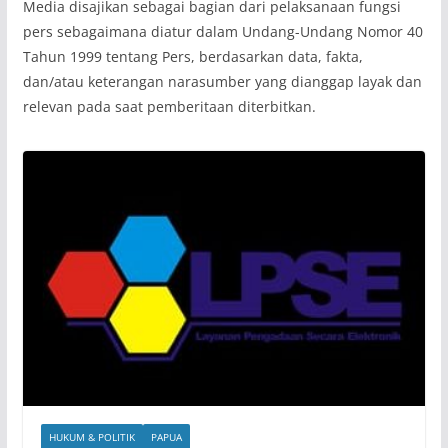
Media disajikan sebagai bagian dari pelaksanaan fungsi
pers sebagaimana diatur dalam Undang-Undang Nomor 40
Tahun 1999 tentang Pers, berdasarkan data, fakta,
dan/atau keterangan narasumber yang dianggap layak dan
relevan pada saat pemberitaan diterbitkan.
HUKUM & POLITIK
PAPUA