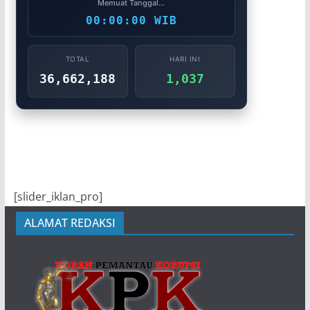
Memuat Tanggal...
00:00:00 WIB
TOTAL
HARI INI
36,662,188
1,037
[slider_iklan_pro]
ALAMAT REDAKSI