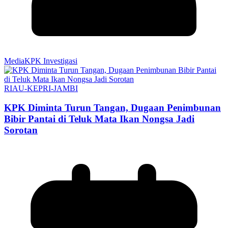
MediaKPK Investigasi
RIAU-KEPRI-JAMBI
KPK Diminta Turun Tangan, Dugaan Penimbunan
Bibir Pantai di Teluk Mata Ikan Nongsa Jadi
Sorotan