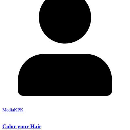
MediaKPK
Color your Hair