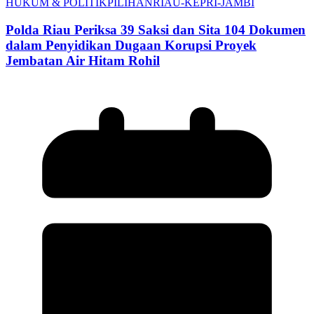
HUKUM & POLITIK
PILIHAN
RIAU-KEPRI-JAMBI
Polda Riau Periksa 39 Saksi dan Sita 104 Dokumen
dalam Penyidikan Dugaan Korupsi Proyek
Jembatan Air Hitam Rohil