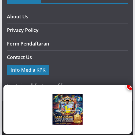
About Us
Privacy Policy
Form Pendaftaran
Contact Us
Info Media KPK
Contains all features of free version and many new
×
additional features.
Copyright © {2020} {
Media-KPK
}. Powered by {Media KPK}
and {
Koran Pemantau Korupsi
}.