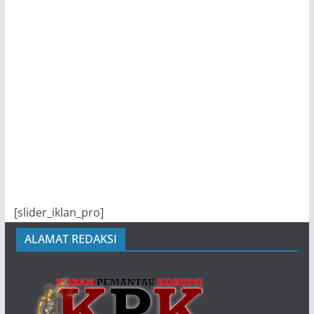
[slider_iklan_pro]
ALAMAT REDAKSI